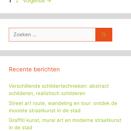
Pagina
Pagina
1
2
Volgende
→
Zoek
naar:
Recente berichten
Verschillende schildertechnieken: abstract
schilderen, realistisch schilderen
Street art route, wandeling en tour: ontdek de
mooiste straatkunst in de stad
Graffiti kunst, mural art en moderne straatkunst
in de stad