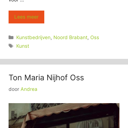
Lees meer
Categorieën
Kunstbedrijven
,
Noord Brabant
,
Oss
Tags
Kunst
Ton Maria Nijhof Oss
door
Andrea