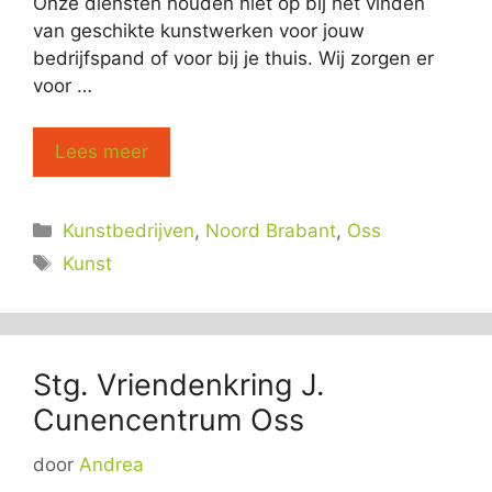
Onze diensten houden niet op bij het vinden
van geschikte kunstwerken voor jouw
bedrijfspand of voor bij je thuis. Wij zorgen er
voor …
Lees meer
Categorieën
Kunstbedrijven
,
Noord Brabant
,
Oss
Tags
Kunst
Stg. Vriendenkring J.
Cunencentrum Oss
door
Andrea