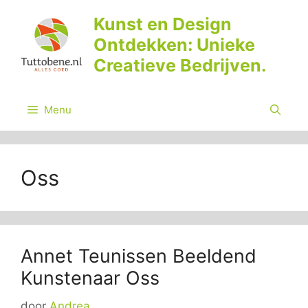
Ga
Kunst en Design
naar
Ontdekken: Unieke
de
inhoud
Creatieve Bedrijven.
Menu
Oss
Annet Teunissen Beeldend
Kunstenaar Oss
door
Andrea