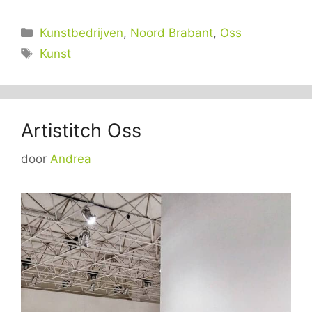
Categorieën
Kunstbedrijven
,
Noord Brabant
,
Oss
Tags
Kunst
Artistitch Oss
door
Andrea