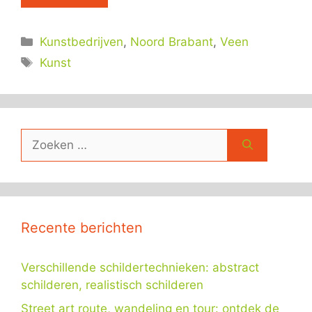
Categorieën
Kunstbedrijven
,
Noord Brabant
,
Veen
Tags
Kunst
Zoek
naar:
Recente berichten
Verschillende schildertechnieken: abstract
schilderen, realistisch schilderen
Street art route, wandeling en tour: ontdek de