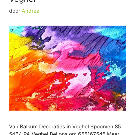
door
Andrea
Van Balkum Decoraties in Veghel Spoorven 85
5464 PA Veghel Bel ons op: 655167545 Meer