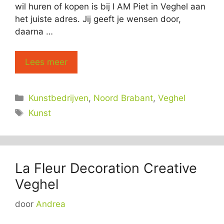
wil huren of kopen is bij I AM Piet in Veghel aan
het juiste adres. Jij geeft je wensen door,
daarna …
Lees meer
Categorieën
Kunstbedrijven
,
Noord Brabant
,
Veghel
Tags
Kunst
La Fleur Decoration Creative
Veghel
door
Andrea