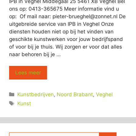
IPB in Veghel Middegaal 25 5461 XB Veghel Bel
ons op: 0413-365675 Meer informatie vind u
op: Of mail naar:
pieter-brueghel@zonnet.nl
De
uitgebreide service van IPB in Veghel Onze
diensten houden niet op bij het vinden van
geschikte kunstwerken voor jouw bedrijfspand
of voor bij je thuis. Wij zorgen er voor dat alles
naar behoren bij je …
Lees meer
Categorieën
Kunstbedrijven
,
Noord Brabant
,
Veghel
Tags
Kunst
Zoek