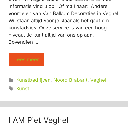
informatie vind u op: Of mail naar: Andere
voordelen van Van Balkum Decoraties in Veghel
Wij staan altijd voor je klaar als het gaat om
kunstadvies. Onze service is van een hoog
niveau. Je kunt altijd van ons op aan.
Bovendien …
Lees meer
Categorieën
Kunstbedrijven
,
Noord Brabant
,
Veghel
Tags
Kunst
I AM Piet Veghel