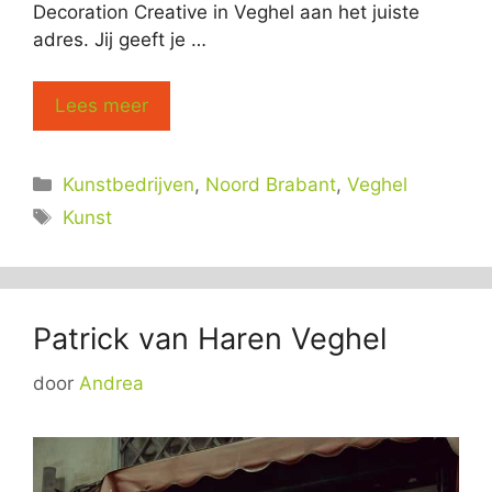
Decoration Creative in Veghel aan het juiste
adres. Jij geeft je …
Lees meer
Categorieën
Kunstbedrijven
,
Noord Brabant
,
Veghel
Tags
Kunst
Patrick van Haren Veghel
door
Andrea