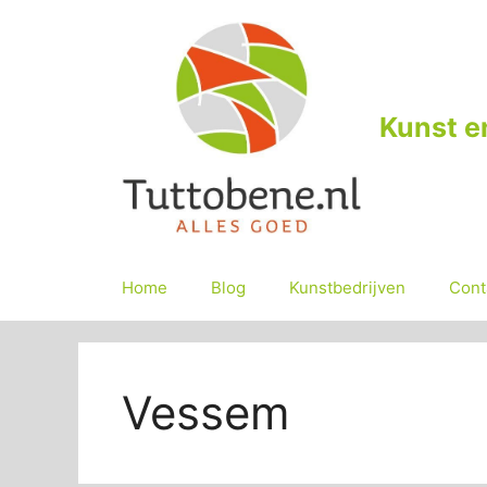
Ga
naar
de
inhoud
Kunst e
Home
Blog
Kunstbedrijven
Cont
Vessem