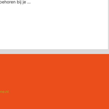
 behoren bij je …
ne.nl