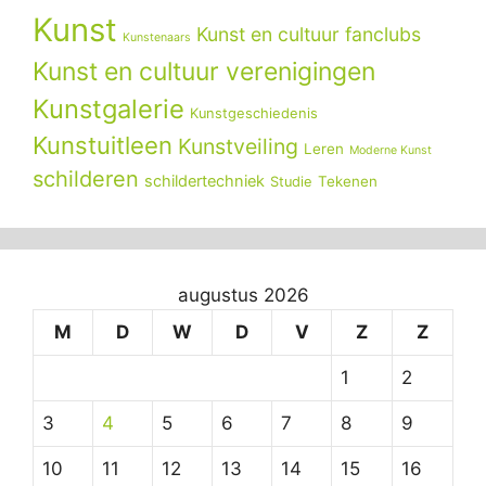
Kunst
Kunst en cultuur fanclubs
Kunstenaars
Kunst en cultuur verenigingen
Kunstgalerie
Kunstgeschiedenis
Kunstuitleen
Kunstveiling
Leren
Moderne Kunst
schilderen
schildertechniek
Tekenen
Studie
augustus 2026
M
D
W
D
V
Z
Z
1
2
3
4
5
6
7
8
9
10
11
12
13
14
15
16