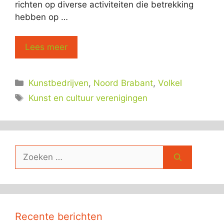
richten op diverse activiteiten die betrekking
hebben op …
Lees meer
Categorieën
Kunstbedrijven
,
Noord Brabant
,
Volkel
Tags
Kunst en cultuur verenigingen
Zoek
naar:
Recente berichten