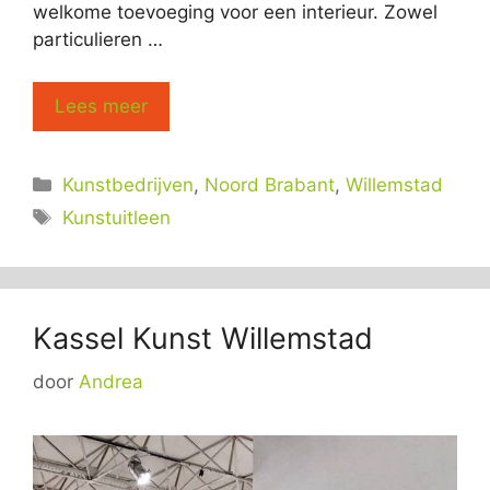
welkome toevoeging voor een interieur. Zowel
particulieren …
Lees meer
Categorieën
Kunstbedrijven
,
Noord Brabant
,
Willemstad
Tags
Kunstuitleen
Kassel Kunst Willemstad
door
Andrea