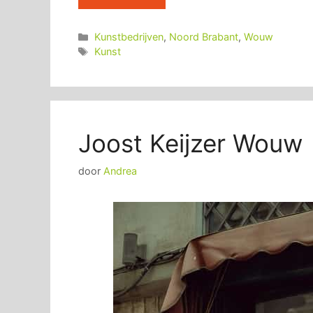
Categorieën
Kunstbedrijven
,
Noord Brabant
,
Wouw
Tags
Kunst
Joost Keijzer Wouw
door
Andrea