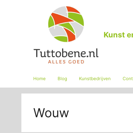
Ga
naar
de
inhoud
Kunst e
Home
Blog
Kunstbedrijven
Cont
Wouw