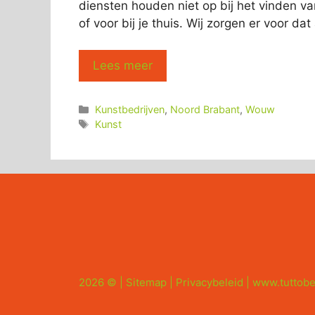
diensten houden niet op bij het vinden v
of voor bij je thuis. Wij zorgen er voor da
Lees meer
Categorieën
Kunstbedrijven
,
Noord Brabant
,
Wouw
Tags
Kunst
2026 © |
Sitemap
|
Privacybeleid
|
www.tuttobe