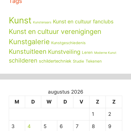
Tags
Kunst
Kunst en cultuur fanclubs
Kunstenaars
Kunst en cultuur verenigingen
Kunstgalerie
Kunstgeschiedenis
Kunstuitleen
Kunstveiling
Leren
Moderne Kunst
schilderen
schildertechniek
Tekenen
Studie
augustus 2026
M
D
W
D
V
Z
Z
1
2
3
4
5
6
7
8
9