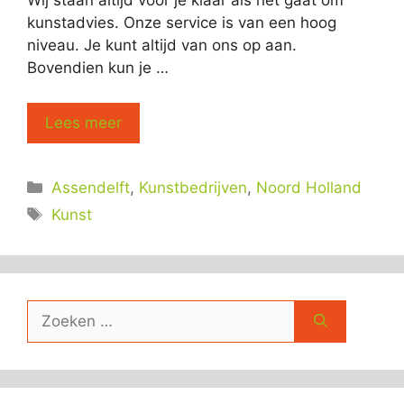
Wij staan altijd voor je klaar als het gaat om
kunstadvies. Onze service is van een hoog
niveau. Je kunt altijd van ons op aan.
Bovendien kun je …
Lees meer
Categorieën
Assendelft
,
Kunstbedrijven
,
Noord Holland
Tags
Kunst
Zoek
naar: