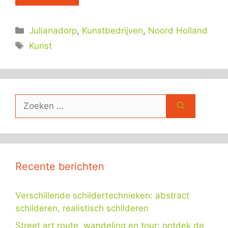
Categorieën
Julianadorp
,
Kunstbedrijven
,
Noord Holland
Tags
Kunst
Zoek
naar:
Recente berichten
Verschillende schildertechnieken: abstract
schilderen, realistisch schilderen
Street art route, wandeling en tour: ontdek de