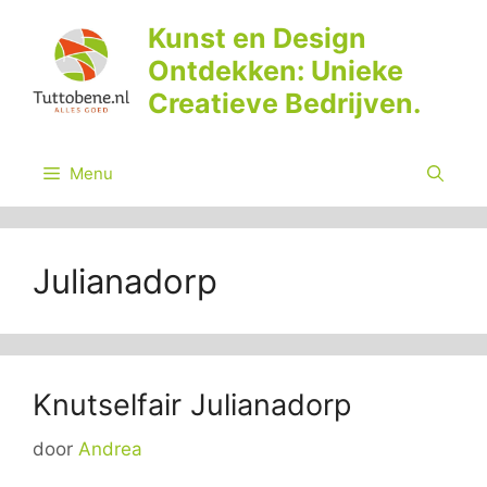
Ga
Kunst en Design
naar
Ontdekken: Unieke
de
inhoud
Creatieve Bedrijven.
Menu
Julianadorp
Knutselfair Julianadorp
door
Andrea