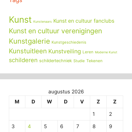
Kunst
Kunst en cultuur fanclubs
Kunstenaars
Kunst en cultuur verenigingen
Kunstgalerie
Kunstgeschiedenis
Kunstuitleen
Kunstveiling
Leren
Moderne Kunst
schilderen
schildertechniek
Tekenen
Studie
augustus 2026
M
D
W
D
V
Z
Z
1
2
3
4
5
6
7
8
9