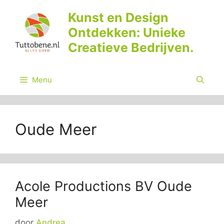
Ga
Kunst en Design
naar
Ontdekken: Unieke
de
inhoud
Creatieve Bedrijven.
Menu
Oude Meer
Acole Productions BV Oude
Meer
door
Andrea