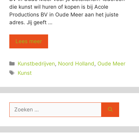
die kunst wil huren of kopen is bij Acole
Productions BV in Oude Meer aan het juiste
adres. Jij geeft …
Lees meer
Categorieën
Kunstbedrijven
,
Noord Holland
,
Oude Meer
Tags
Kunst
Zoek
naar: