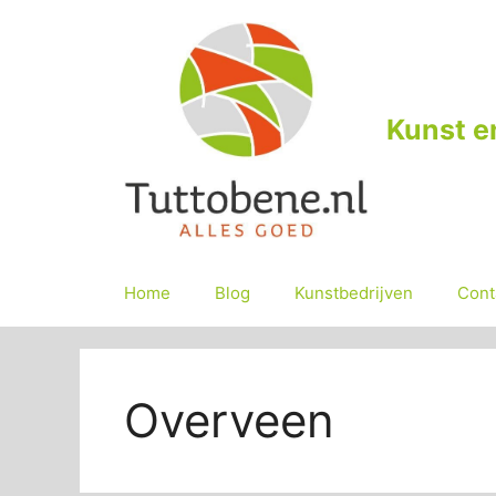
Ga
naar
de
inhoud
Kunst e
Home
Blog
Kunstbedrijven
Cont
Overveen