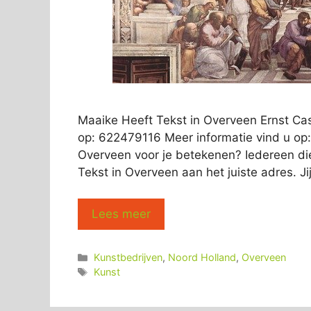
Maaike Heeft Tekst in Overveen Ernst Ca
op: 622479116 Meer informatie vind u op:
Overveen voor je betekenen? Iedereen die
Tekst in Overveen aan het juiste adres. Ji
Lees meer
Categorieën
Kunstbedrijven
,
Noord Holland
,
Overveen
Tags
Kunst