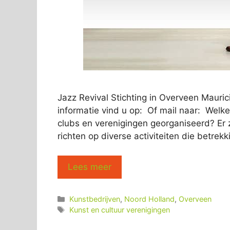
Jazz Revival Stichting in Overveen Maur
informatie vind u op: Of mail naar: Welke
clubs en verenigingen georganiseerd? Er z
richten op diverse activiteiten die betre
Lees meer
Categorieën
Kunstbedrijven
,
Noord Holland
,
Overveen
Tags
Kunst en cultuur verenigingen