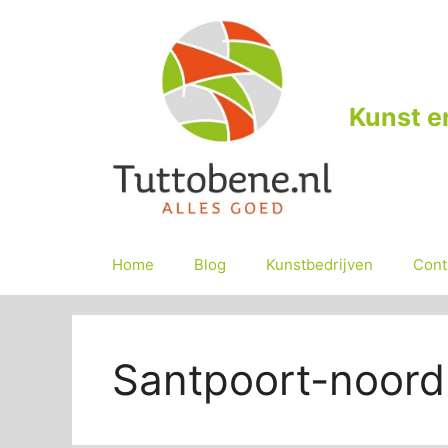
Ga
naar
de
inhoud
Kunst e
Home
Blog
Kunstbedrijven
Cont
Santpoort-noord