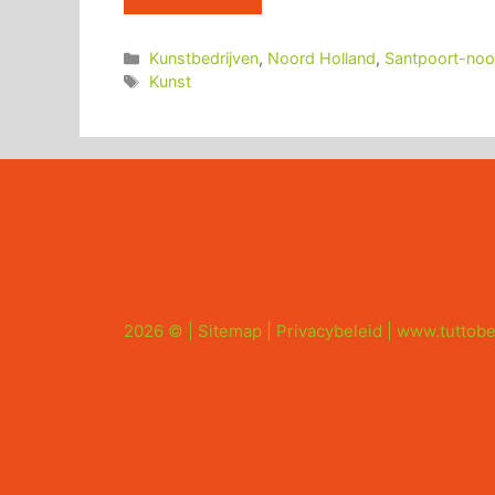
Categorieën
Kunstbedrijven
,
Noord Holland
,
Santpoort-noo
Tags
Kunst
2026 © |
Sitemap
|
Privacybeleid
|
www.tuttobe