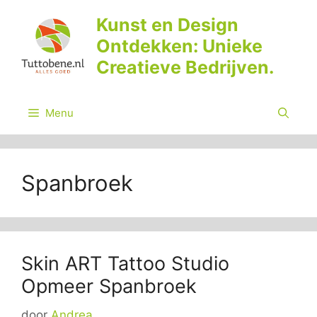
Ga
Kunst en Design
naar
Ontdekken: Unieke
de
inhoud
Creatieve Bedrijven.
Menu
Spanbroek
Skin ART Tattoo Studio
Opmeer Spanbroek
door
Andrea