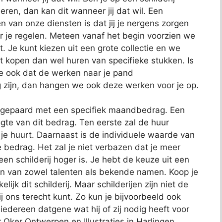
eren, dan kan dit wanneer jij dat wil. Een
 van onze diensten is dat jij je nergens zorgen
or je regelen. Meteen vanaf het begin voorzien we
. Je kunt kiezen uit een grote collectie en we
t kopen dan wel huren van specifieke stukken. Is
we ook dat de werken naar je pand
 zijn, dan hangen we ook deze werken voor je op.
at gepaard met een specifiek maandbedrag. Een
ogte van dit bedrag. Ten eerste zal de huur
e huurt. Daarnaast is de individuele waarde van
e bedrag. Het zal je niet verbazen dat je meer
n schilderij hoger is. Je hebt de keuze uit een
ken van zowel talenten als bekende namen. Koop je
jk dit schilderij. Maar schilderijen zijn niet de
 ons terecht kunt. Zo kun je bijvoorbeeld ook
edereen datgene wat hij of zij nodig heeft voor
r Oker Ontwerpen en Illustraties in Harlingen.