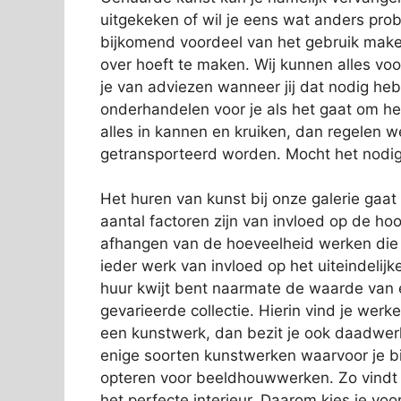
uitgekeken of wil je eens wat anders prob
bijkomend voordeel van het gebruik maken
over hoeft te maken. Wij kunnen alles vo
je van adviezen wanneer jij dat nodig hebt
onderhandelen voor je als het gaat om he
alles in kannen en kruiken, dan regelen 
getransporteerd worden. Mocht het nodig
Het huren van kunst bij onze galerie ga
aantal factoren zijn van invloed op de ho
afhangen van de hoeveelheid werken die j
ieder werk van invloed op het uiteindelijk
huur kwijt bent naarmate de waarde van ee
gevarieerde collectie. Hierin vind je wer
een kunstwerk, dan bezit je ook daadwerkeli
enige soorten kunstwerken waarvoor je bij
opteren voor beeldhouwwerken. Zo vindt i
het perfecte interieur. Daarom kies je voo