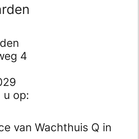
arden
rden
rweg 4
029
d u op:
ice van Wachthuis Q in