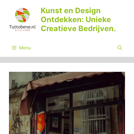
Ga
Kunst en Design
naar
Ontdekken: Unieke
de
inhoud
Creatieve Bedrijven.
Menu