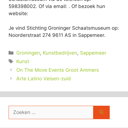
598398002. Of via email:
. Of bezoek hun
website:
Je vind Stichting Groninger Schaatsmuseum op:
Noorderstraat 274 9611 AS in Sappemeer.
Categorieën
Groningen
,
Kunstbedrijven
,
Sappemeer
Tags
Kunst
On The Move Events Groot Ammers
Arte Latino Velsen-zuid
Zoek
naar: