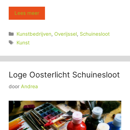
Lees meer
Categorieën
Kunstbedrijven
,
Overijssel
,
Schuinesloot
Tags
Kunst
Loge Oosterlicht Schuinesloot
door
Andrea