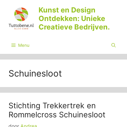
Ga
Kunst en Design
naar
Ontdekken: Unieke
de
inhoud
Creatieve Bedrijven.
Menu
Schuinesloot
Stichting Trekkertrek en
Rommelcross Schuinesloot
door
Andrea