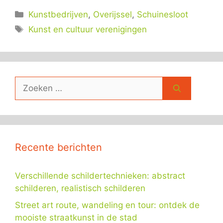
Categorieën
Kunstbedrijven
,
Overijssel
,
Schuinesloot
Tags
Kunst en cultuur verenigingen
Zoek
naar:
Recente berichten
Verschillende schildertechnieken: abstract
schilderen, realistisch schilderen
Street art route, wandeling en tour: ontdek de
mooiste straatkunst in de stad