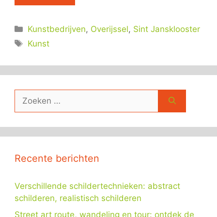
Categorieën
Kunstbedrijven
,
Overijssel
,
Sint Jansklooster
Tags
Kunst
Zoek
naar:
Recente berichten
Verschillende schildertechnieken: abstract
schilderen, realistisch schilderen
Street art route, wandeling en tour: ontdek de