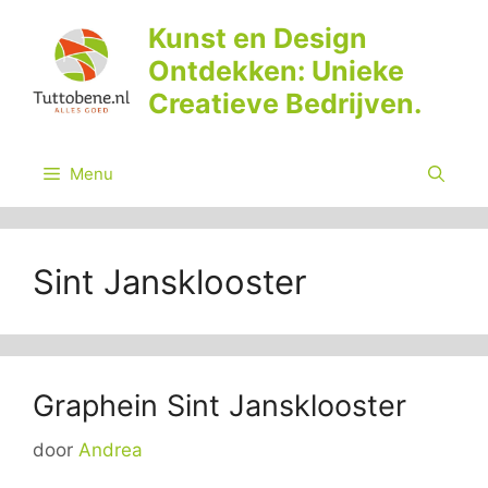
Ga
Kunst en Design
naar
Ontdekken: Unieke
de
inhoud
Creatieve Bedrijven.
Menu
Sint Jansklooster
Graphein Sint Jansklooster
door
Andrea