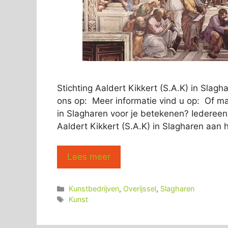
Stichting Aaldert Kikkert (S.A.K) in Sl
ons op: Meer informatie vind u op: Of mai
in Slagharen voor je betekenen? Iedereen d
Aaldert Kikkert (S.A.K) in Slagharen aan he
Lees meer
Categorieën
Kunstbedrijven
,
Overijssel
,
Slagharen
Tags
Kunst