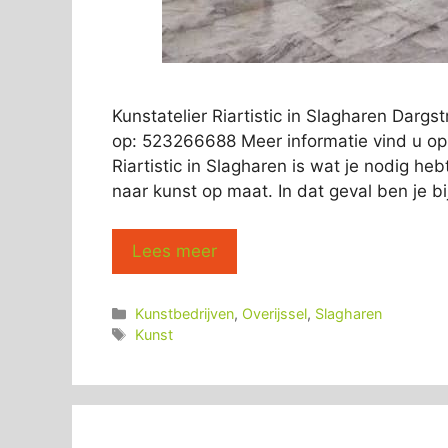
Kunstatelier Riartistic in Slagharen Darg
op: 523266688 Meer informatie vind u op:
Riartistic in Slagharen is wat je nodig he
naar kunst op maat. In dat geval ben je bij
Lees meer
Categorieën
Kunstbedrijven
,
Overijssel
,
Slagharen
Tags
Kunst