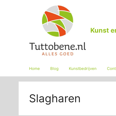
Ga
naar
de
inhoud
Kunst e
Home
Blog
Kunstbedrijven
Cont
Slagharen