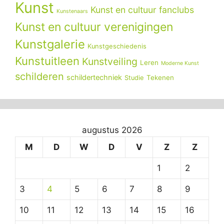
Kunst
Kunst en cultuur fanclubs
Kunstenaars
Kunst en cultuur verenigingen
Kunstgalerie
Kunstgeschiedenis
Kunstuitleen
Kunstveiling
Leren
Moderne Kunst
schilderen
schildertechniek
Tekenen
Studie
augustus 2026
M
D
W
D
V
Z
Z
1
2
3
4
5
6
7
8
9
10
11
12
13
14
15
16