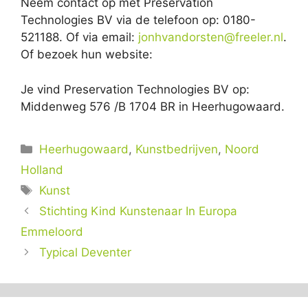
Neem contact op met Preservation
Technologies BV via de telefoon op: 0180-
521188. Of via email:
jonhvandorsten@freeler.nl
.
Of bezoek hun website:
Je vind Preservation Technologies BV op:
Middenweg 576 /B 1704 BR in Heerhugowaard.
Categorieën
Heerhugowaard
,
Kunstbedrijven
,
Noord
Holland
Tags
Kunst
Stichting Kind Kunstenaar In Europa
Emmeloord
Typical Deventer