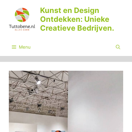
Ga
Kunst en Design
naar
Ontdekken: Unieke
de
inhoud
Creatieve Bedrijven.
Menu