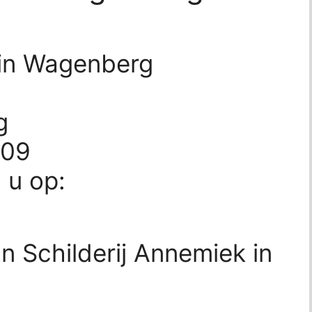
 in Wagenberg
g
609
d u op:
n Schilderij Annemiek in