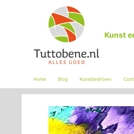
Ga
naar
de
inhoud
Kunst e
Home
Blog
Kunstbedrijven
Cont