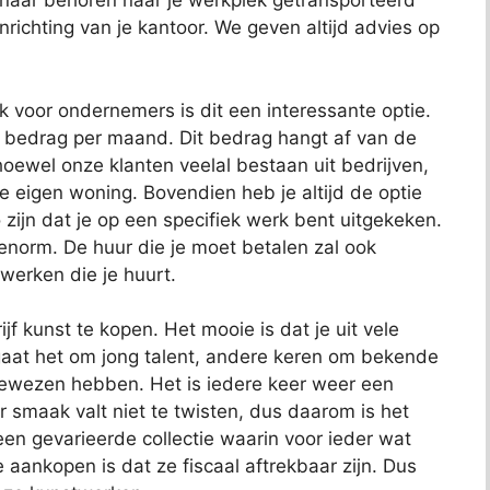
 naar behoren naar je werkplek getransporteerd
richting van je kantoor. We geven altijd advies op
ok voor ondernemers is dit een interessante optie.
t bedrag per maand. Dit bedrag hangt af van de
oewel onze klanten veelal bestaan uit bedrijven,
je eigen woning. Bovendien heb je altijd de optie
 zijn dat je op een specifiek werk bent uitgekeken.
 enorm. De huur die je moet betalen zal ook
 werken die je huurt.
jf kunst te kopen. Het mooie is dat je uit vele
aat het om jong talent, andere keren om bekende
bewezen hebben. Het is iedere keer weer een
 smaak valt niet te twisten, dus daarom is het
t een gevarieerde collectie waarin voor ieder wat
e aankopen is dat ze fiscaal aftrekbaar zijn. Dus