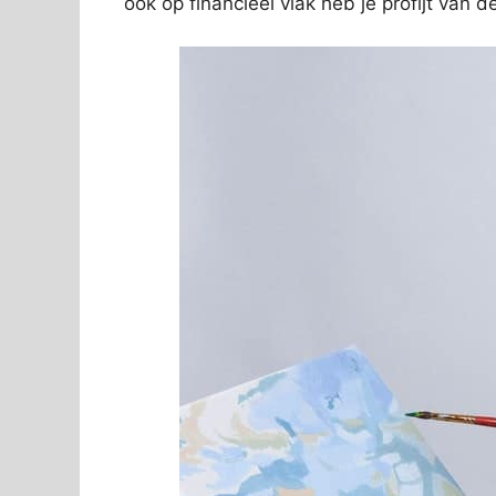
ook op financieel vlak heb je profijt van 