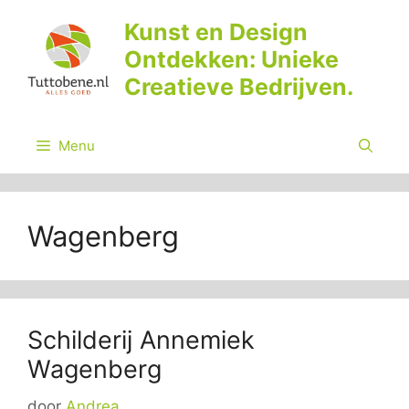
Ga
Kunst en Design
naar
Ontdekken: Unieke
de
inhoud
Creatieve Bedrijven.
Menu
Wagenberg
Schilderij Annemiek
Wagenberg
door
Andrea