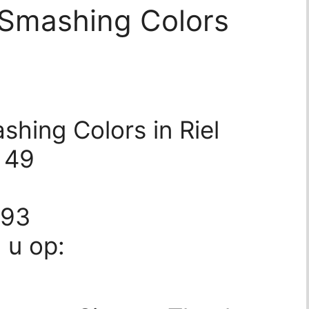
Smashing Colors
hing Colors in Riel
 49
793
d u op: