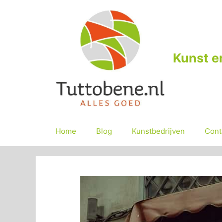
Ga
naar
de
inhoud
Kunst e
Home
Blog
Kunstbedrijven
Cont