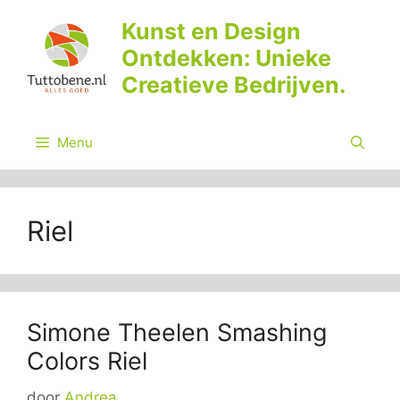
Ga
Kunst en Design
naar
Ontdekken: Unieke
de
inhoud
Creatieve Bedrijven.
Menu
Riel
Simone Theelen Smashing
Colors Riel
door
Andrea