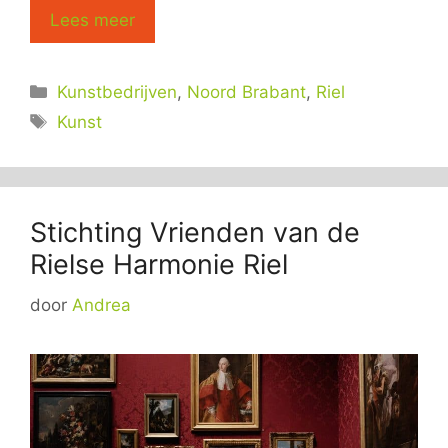
Lees meer
Categorieën
Kunstbedrijven
,
Noord Brabant
,
Riel
Tags
Kunst
Stichting Vrienden van de
Rielse Harmonie Riel
door
Andrea