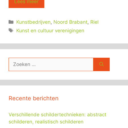
Lees meer
Categorieën
Kunstbedrijven
,
Noord Brabant
,
Riel
Tags
Kunst en cultuur verenigingen
Zoek
naar:
Recente berichten
Verschillende schildertechnieken: abstract
schilderen, realistisch schilderen