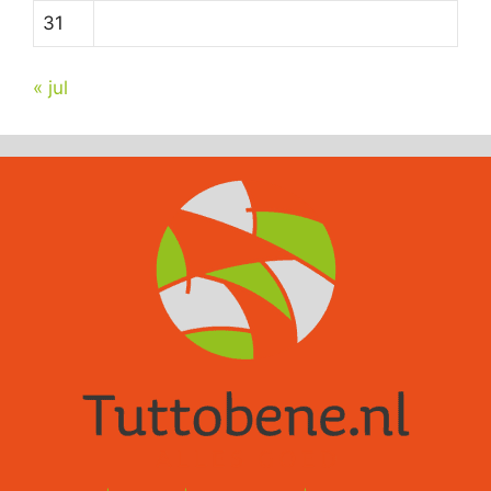
31
« jul