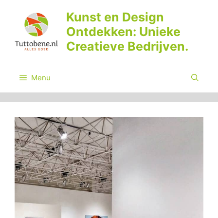
Ga
Kunst en Design
naar
Ontdekken: Unieke
de
inhoud
Creatieve Bedrijven.
Menu