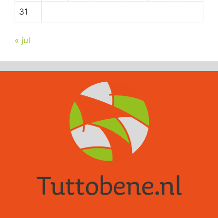
31
« jul