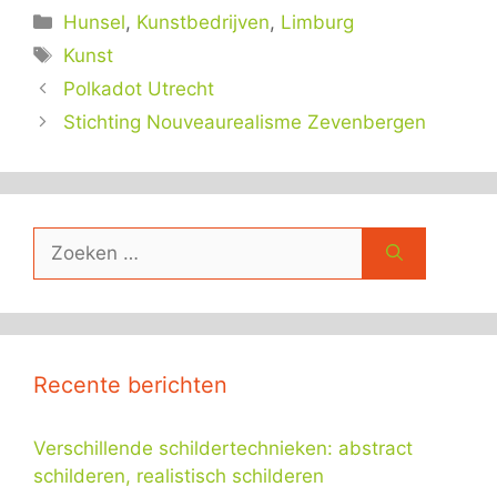
Categorieën
Hunsel
,
Kunstbedrijven
,
Limburg
Tags
Kunst
Polkadot Utrecht
Stichting Nouveaurealisme Zevenbergen
Zoek
naar:
Recente berichten
Verschillende schildertechnieken: abstract
schilderen, realistisch schilderen