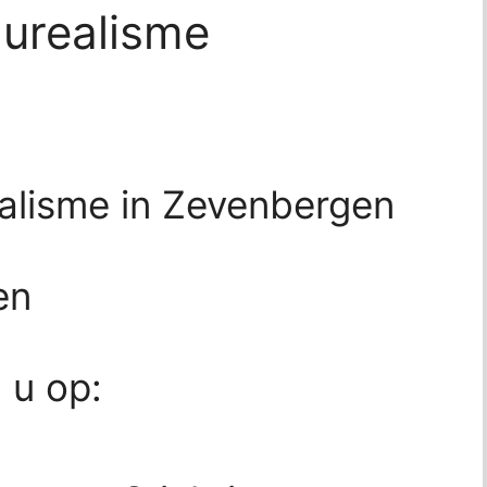
aurealisme
alisme in Zevenbergen
en
d u op: