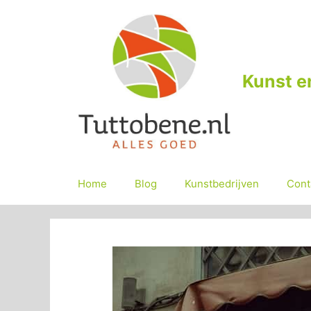
Ga
naar
de
inhoud
Kunst e
Home
Blog
Kunstbedrijven
Cont