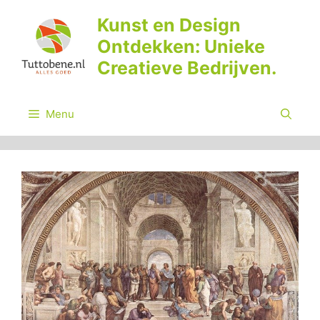
Ga
Kunst en Design
naar
Ontdekken: Unieke
de
inhoud
Creatieve Bedrijven.
Menu