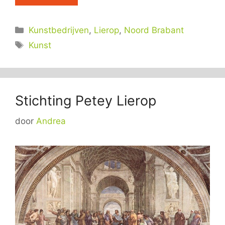
Categorieën
Kunstbedrijven
,
Lierop
,
Noord Brabant
Tags
Kunst
Stichting Petey Lierop
door
Andrea