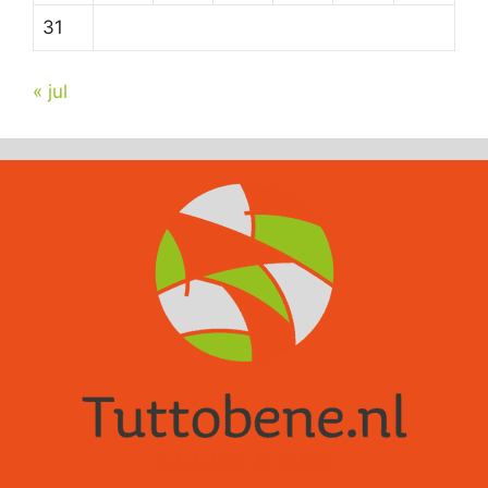
31
« jul