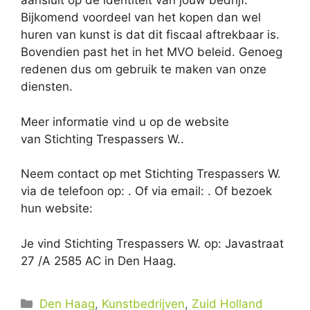
aansluit op de identiteit van jouw bedrijf.
Bijkomend voordeel van het kopen dan wel
huren van kunst is dat dit fiscaal aftrekbaar is.
Bovendien past het in het MVO beleid. Genoeg
redenen dus om gebruik te maken van onze
diensten.
Meer informatie vind u op de website
van Stichting Trespassers W..
Neem contact op met Stichting Trespassers W.
via de telefoon op: . Of via email:
. Of bezoek
hun website:
Je vind Stichting Trespassers W. op: Javastraat
27 /A 2585 AC in Den Haag.
Categorieën
Den Haag
,
Kunstbedrijven
,
Zuid Holland