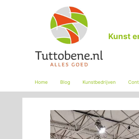
Ga
naar
de
inhoud
Kunst e
Home
Blog
Kunstbedrijven
Cont