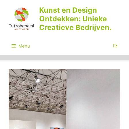
Ga
Kunst en Design
naar
Ontdekken: Unieke
de
inhoud
Creatieve Bedrijven.
Menu