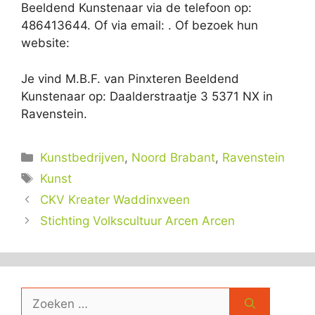
Beeldend Kunstenaar via de telefoon op:
486413644. Of via email:
. Of bezoek hun
website:
Je vind M.B.F. van Pinxteren Beeldend
Kunstenaar op: Daalderstraatje 3 5371 NX in
Ravenstein.
Categorieën
Kunstbedrijven
,
Noord Brabant
,
Ravenstein
Tags
Kunst
CKV Kreater Waddinxveen
Stichting Volkscultuur Arcen Arcen
Zoek
naar: