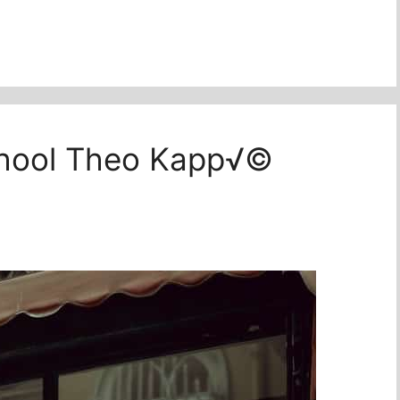
school Theo Kapp√©