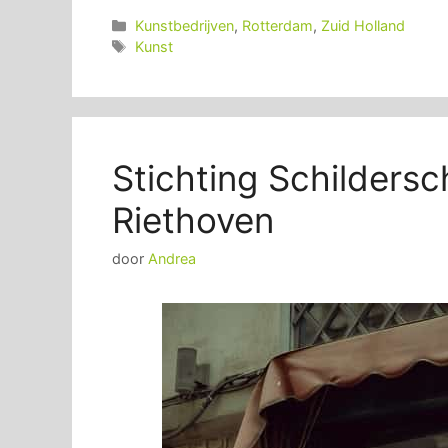
Categorieën
Kunstbedrijven
,
Rotterdam
,
Zuid Holland
Tags
Kunst
Stichting Schilder
Riethoven
door
Andrea