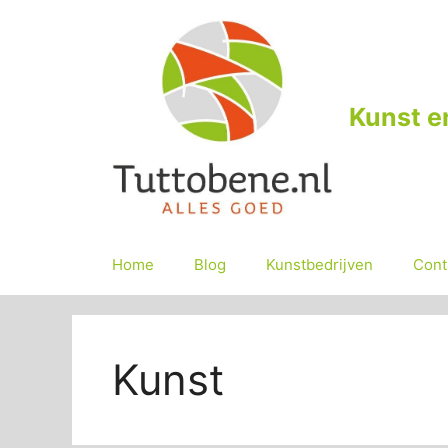
Ga
naar
de
inhoud
Kunst e
Home
Blog
Kunstbedrijven
Cont
Kunst