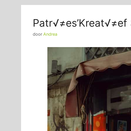
Patr√≠es’Kreat√≠ef
door
Andrea