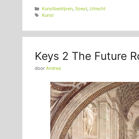
Categorieën
Kunstbedrijven
,
Soest
,
Utrecht
Tags
Kunst
Keys 2 The Future 
door
Andrea