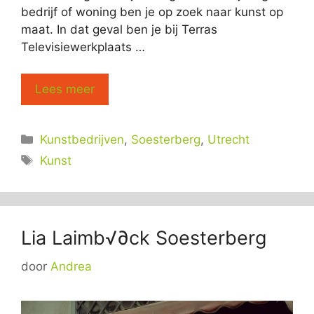
bedrijf of woning ben je op zoek naar kunst op
maat. In dat geval ben je bij Terras
Televisiewerkplaats …
Lees meer
Categorieën
Kunstbedrijven
,
Soesterberg
,
Utrecht
Tags
Kunst
Lia Laimb√∂ck Soesterberg
door
Andrea