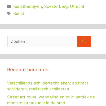
Categorieën
Kunstbedrijven
,
Soesterberg
,
Utrecht
Tags
Kunst
Zoek
naar:
Recente berichten
Verschillende schildertechnieken: abstract
schilderen, realistisch schilderen
Street art route, wandeling en tour: ontdek de
mooiste straatkunst in de stad