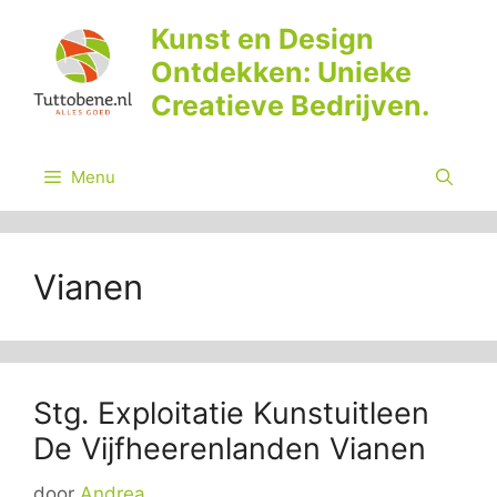
Ga
Kunst en Design
naar
Ontdekken: Unieke
de
inhoud
Creatieve Bedrijven.
Menu
Vianen
Stg. Exploitatie Kunstuitleen
De Vijfheerenlanden Vianen
door
Andrea