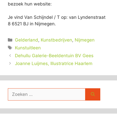
bezoek hun website:
Je vind Van Schijndel / T op: van Lyndenstraat
8 6521 BJ in Nijmegen.
Categorieën
Gelderland
,
Kunstbedrijven
,
Nijmegen
Tags
Kunstuitleen
Dehullu Galerie-Beeldentuin BV Gees
Joanne Luijmes, Illustratrice Haarlem
Zoek
naar: