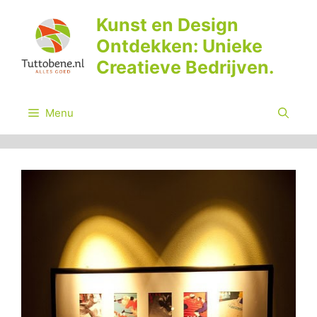
Ga
Kunst en Design
naar
Ontdekken: Unieke
de
inhoud
Creatieve Bedrijven.
Menu