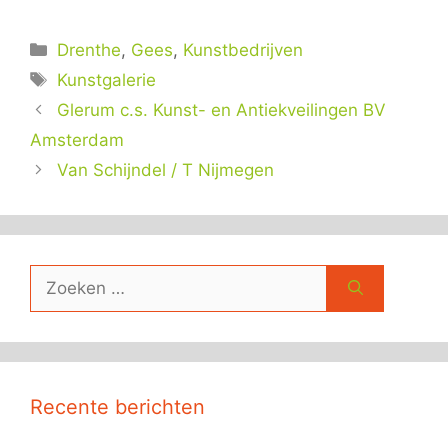
Categorieën
Drenthe
,
Gees
,
Kunstbedrijven
Tags
Kunstgalerie
Glerum c.s. Kunst- en Antiekveilingen BV
Amsterdam
Van Schijndel / T Nijmegen
Zoek
naar:
Recente berichten