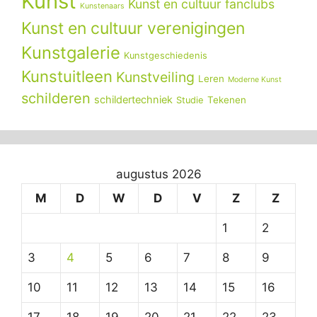
Kunst
Kunst en cultuur fanclubs
Kunstenaars
Kunst en cultuur verenigingen
Kunstgalerie
Kunstgeschiedenis
Kunstuitleen
Kunstveiling
Leren
Moderne Kunst
schilderen
schildertechniek
Tekenen
Studie
augustus 2026
M
D
W
D
V
Z
Z
1
2
3
4
5
6
7
8
9
10
11
12
13
14
15
16