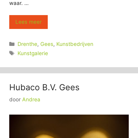
waar. …
Lees meer
Categorieën
Drenthe
,
Gees
,
Kunstbedrijven
Tags
Kunstgalerie
Hubaco B.V. Gees
door
Andrea