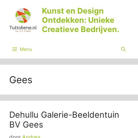
Ga
Kunst en Design
naar
Ontdekken: Unieke
de
inhoud
Creatieve Bedrijven.
Menu
Gees
Dehullu Galerie-Beeldentuin
BV Gees
door
Andrea