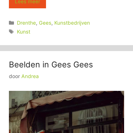
Lees meer
Categorieën
Drenthe
,
Gees
,
Kunstbedrijven
Tags
Kunst
Beelden in Gees Gees
door
Andrea