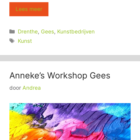
Lees meer
Categorieën
Drenthe
,
Gees
,
Kunstbedrijven
Tags
Kunst
Anneke’s Workshop Gees
door
Andrea