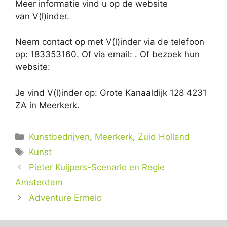
Meer informatie vind u op de website
van V(l)inder.
Neem contact op met V(l)inder via de telefoon
op: 183353160. Of via email:
. Of bezoek hun
website:
Je vind V(l)inder op: Grote Kanaaldijk 128 4231
ZA in Meerkerk.
Categorieën
Kunstbedrijven
,
Meerkerk
,
Zuid Holland
Tags
Kunst
Pieter Kuijpers-Scenario en Regie
Amsterdam
Adventure Ermelo