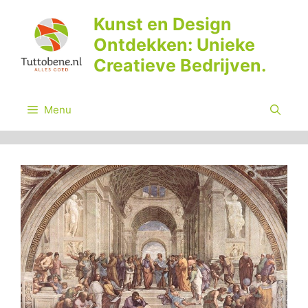
Ga
Kunst en Design
naar
Ontdekken: Unieke
de
inhoud
Creatieve Bedrijven.
Menu