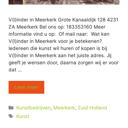
V(l)inder in Meerkerk Grote Kanaaldijk 128 4231
ZA Meerkerk Bel ons op: 183353160 Meer
informatie vind u op: Of mail naar: Wat kan
V(l)inder in Meerkerk voor je betekenen?
Iedereen die kunst wil huren of kopen is bij
V(l)inder in Meerkerk aan het juiste adres. Jij
geeft je wensen door, daarna zorgen wij er voor
dat …
Lees meer
Categorieën
Kunstbedrijven
,
Meerkerk
,
Zuid Holland
Tags
Kunst