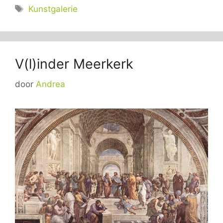
Tags
Kunstgalerie
V(l)inder Meerkerk
door
Andrea