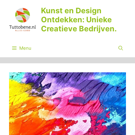
Ga
Kunst en Design
naar
Ontdekken: Unieke
de
inhoud
Creatieve Bedrijven.
Menu