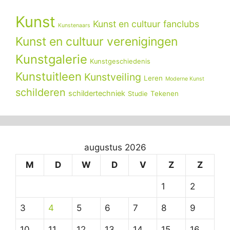
Kunst
Kunst en cultuur fanclubs
Kunstenaars
Kunst en cultuur verenigingen
Kunstgalerie
Kunstgeschiedenis
Kunstuitleen
Kunstveiling
Leren
Moderne Kunst
schilderen
schildertechniek
Tekenen
Studie
augustus 2026
M
D
W
D
V
Z
Z
1
2
3
4
5
6
7
8
9
10
11
12
13
14
15
16