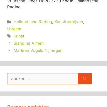
Vuursche Dreef 118 /B 3739 KW in Hollandsche
Rading.
Categorieën
Hollandsche Rading
,
Kunstbedrijven
,
Utrecht
Tags
Kunst
Blandina Almen
Marleen Vogels Nijmegen
Zoek
naar: