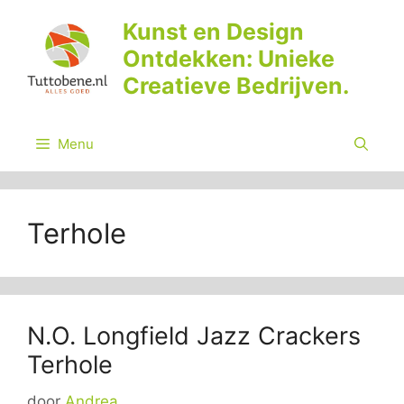
Ga
Kunst en Design
naar
Ontdekken: Unieke
de
inhoud
Creatieve Bedrijven.
Menu
Terhole
N.O. Longfield Jazz Crackers
Terhole
door
Andrea