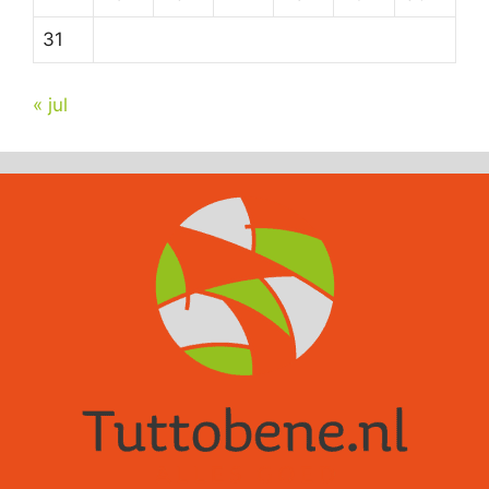
31
« jul