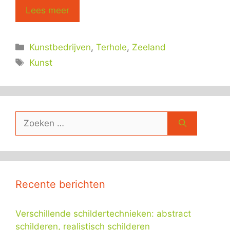
Lees meer
Categorieën
Kunstbedrijven
,
Terhole
,
Zeeland
Tags
Kunst
Zoek
naar:
Recente berichten
Verschillende schildertechnieken: abstract
schilderen, realistisch schilderen