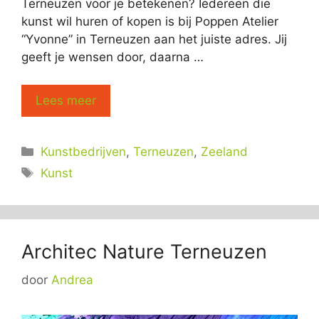
Terneuzen voor je betekenen? Iedereen die
kunst wil huren of kopen is bij Poppen Atelier
“Yvonne” in Terneuzen aan het juiste adres. Jij
geeft je wensen door, daarna …
Lees meer
Categorieën
Kunstbedrijven
,
Terneuzen
,
Zeeland
Tags
Kunst
Architec Nature Terneuzen
door
Andrea