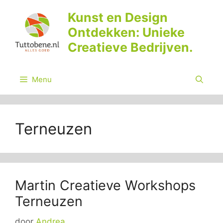
Ga
Kunst en Design
naar
Ontdekken: Unieke
de
inhoud
Creatieve Bedrijven.
Menu
Terneuzen
Martin Creatieve Workshops
Terneuzen
door
Andrea