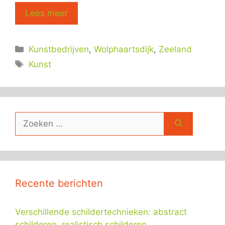
Lees meer
Categorieën
Kunstbedrijven
,
Wolphaartsdijk
,
Zeeland
Tags
Kunst
Zoek
naar:
Recente berichten
Verschillende schildertechnieken: abstract
schilderen, realistisch schilderen