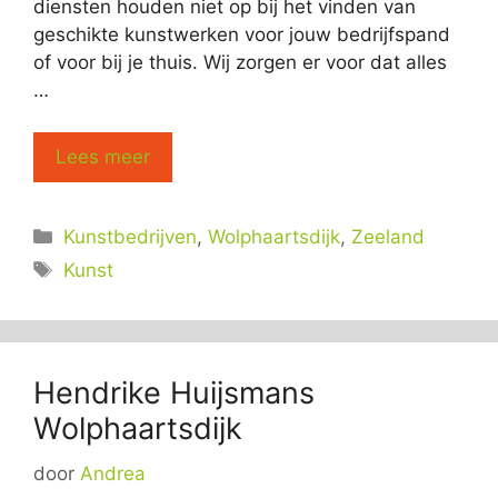
diensten houden niet op bij het vinden van
geschikte kunstwerken voor jouw bedrijfspand
of voor bij je thuis. Wij zorgen er voor dat alles
…
Lees meer
Categorieën
Kunstbedrijven
,
Wolphaartsdijk
,
Zeeland
Tags
Kunst
Hendrike Huijsmans
Wolphaartsdijk
door
Andrea