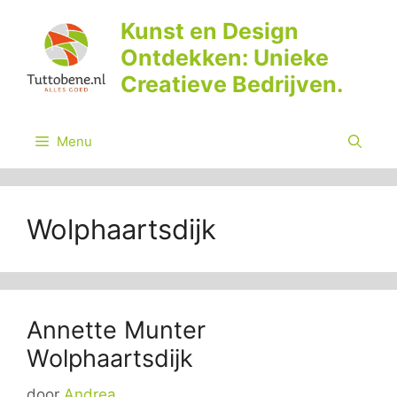
Ga
Kunst en Design
naar
Ontdekken: Unieke
de
inhoud
Creatieve Bedrijven.
Menu
Wolphaartsdijk
Annette Munter
Wolphaartsdijk
door
Andrea