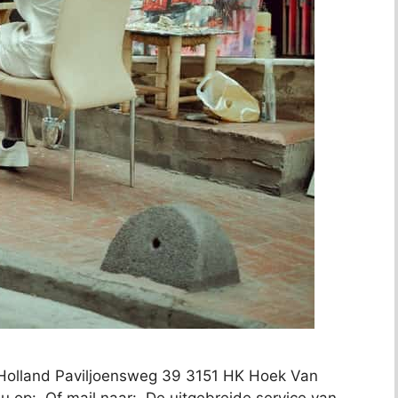
n Holland Paviljoensweg 39 3151 HK Hoek Van
 u op: Of mail naar: De uitgebreide service van