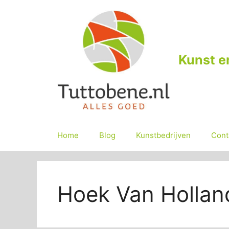
Ga
naar
de
inhoud
Kunst e
Home
Blog
Kunstbedrijven
Cont
Hoek Van Hollan