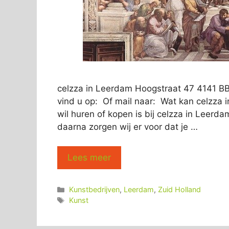
celzza in Leerdam Hoogstraat 47 4141 B
vind u op: Of mail naar: Wat kan celzza 
wil huren of kopen is bij celzza in Leerda
daarna zorgen wij er voor dat je …
Lees meer
Categorieën
Kunstbedrijven
,
Leerdam
,
Zuid Holland
Tags
Kunst