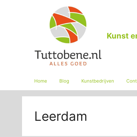
Ga
naar
de
inhoud
Kunst e
Home
Blog
Kunstbedrijven
Cont
Leerdam