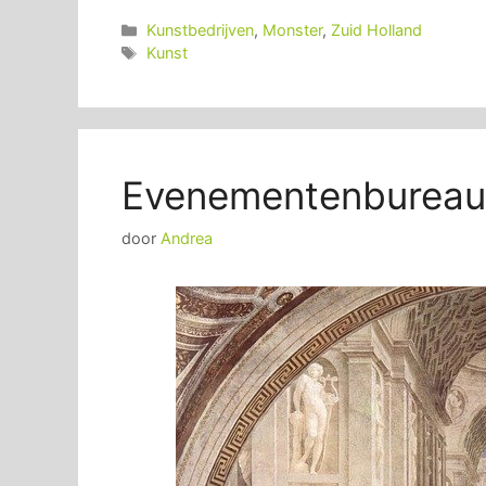
Categorieën
Kunstbedrijven
,
Monster
,
Zuid Holland
Tags
Kunst
Evenementenbureau
door
Andrea