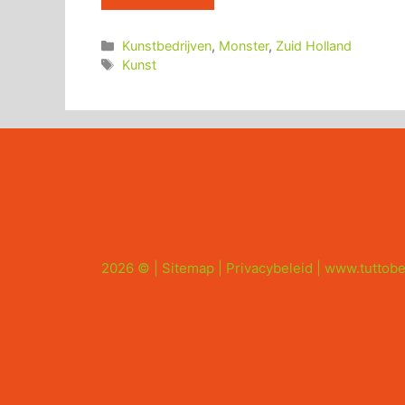
Categorieën
Kunstbedrijven
,
Monster
,
Zuid Holland
Tags
Kunst
2026 © |
Sitemap
|
Privacybeleid
|
www.tuttobe