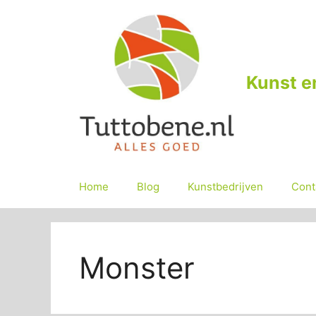
Ga
naar
de
inhoud
Kunst e
Home
Blog
Kunstbedrijven
Cont
Monster