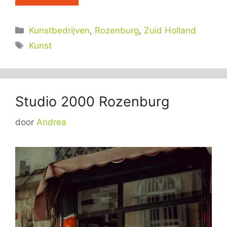
Categorieën
Kunstbedrijven
,
Rozenburg
,
Zuid Holland
Tags
Kunst
Studio 2000 Rozenburg
door
Andrea